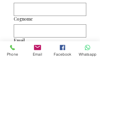
Cognome
Email
Phone
Email
Facebook
Whatsapp
Telefono
Consento al trattamento 
dei dati riservati
*
Invia
FAQ